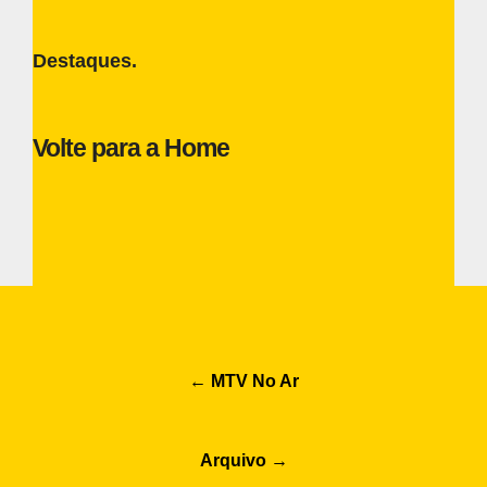
Destaques.
Volte para a Home
Post
←
MTV No Ar
navigation
Arquivo
→