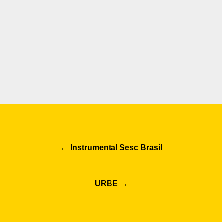
Post
←
Instrumental Sesc Brasil
navigation
URBE
→